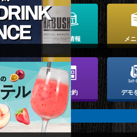
紹介
店舗情報
メニ
ルート
ご予約
デモ
200barmoonwalk