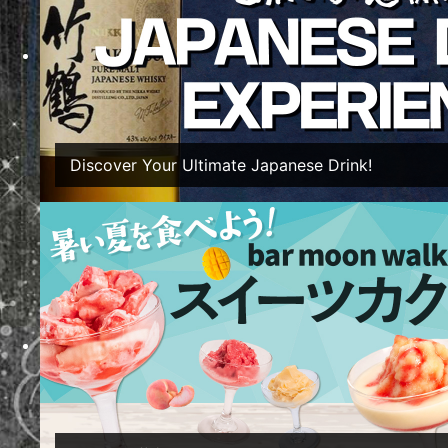
ご
Discover Your Ultimate Japanese Drink!
リク
Twitter
Tweets by 