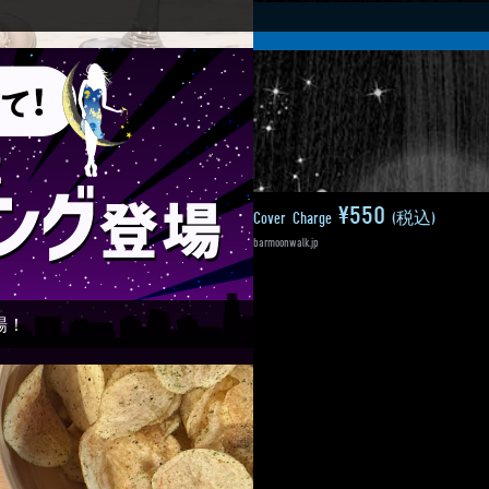
¥250
¥550
All Drinks
(税込)
Cover Charge
(税込)
Copyright © 2018 barmoonwalk.jp
場！