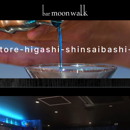
tore-higashi-shinsaibashi