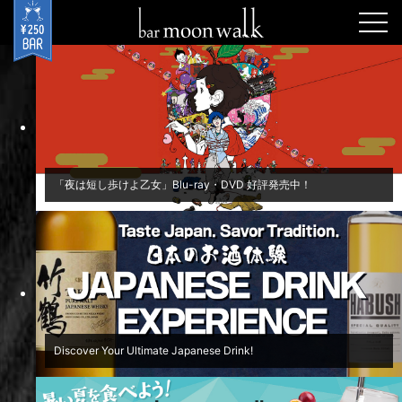
togg
navi
「夜は短し歩けよ乙女」Blu-ray・DVD 好評発売中！
Discover Your Ultimate Japanese Drink!