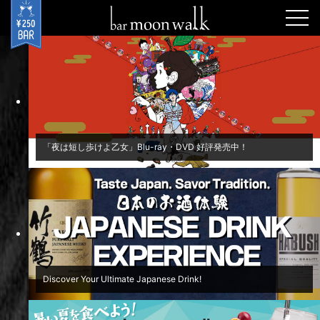
togg
navi
「夜は短し歩けよ乙女」Blu-ray・DVD 好評発売中！
Discover Your Ultimate Japanese Drink!