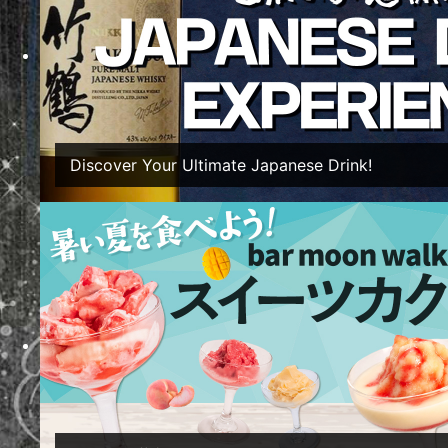
ご
Discover Your Ultimate Japanese Drink!
リク
Twitter
Tweets by 