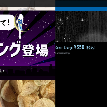
¥250
¥550
All Drinks
(税込)
Cover Charge
(税込)
Copyright © 2018 barmoonwalk.jp
場！