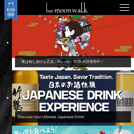
togg
navi
「夜は短し歩けよ乙女」Blu-ray・DVD 好評発売中！
Discover Your Ultimate Japanese Drink!