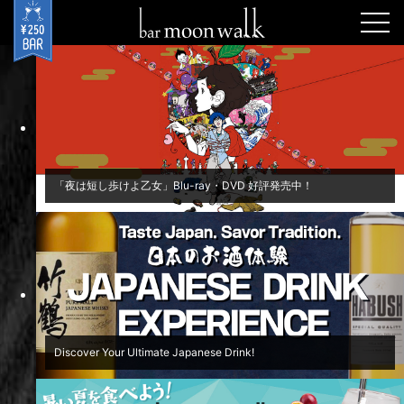
togg
navi
「夜は短し歩けよ乙女」Blu-ray・DVD 好評発売中！
Discover Your Ultimate Japanese Drink!